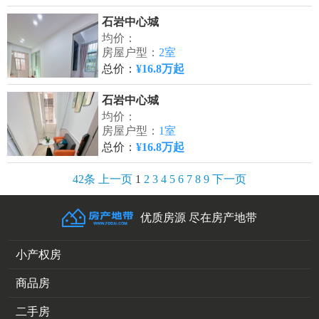
石岩中心城
均价：
房屋户型：
2室
总价：
¥16.8万起
石岩中心城
均价：
房屋户型：
1室
总价：
¥16.8万起
42条
上一页
1
2
3
4
5
6
7
8
9
下一页
优质房源 尽在房产地带
小产权房
商品房
二手房