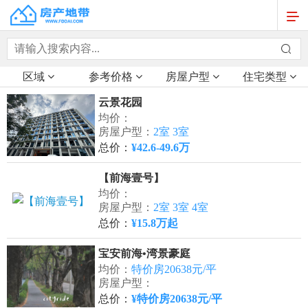
区域
参考价格
房屋户型
住宅类型
云景花园
均价：
房屋户型：
2室 3室
总价：
¥42.6-49.6万
【前海壹号】
均价：
房屋户型：
2室 3室 4室
总价：
¥15.8万起
宝安前海•湾景豪庭
均价：
特价房20638元/平
房屋户型：
总价：
¥特价房20638元/平