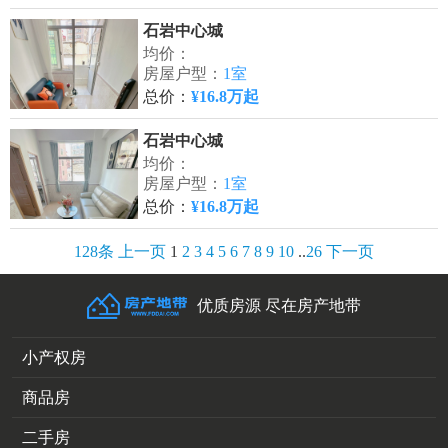
石岩中心城
均价：
房屋户型：
1室
总价：
¥16.8万起
石岩中心城
均价：
房屋户型：
1室
总价：
¥16.8万起
128条
上一页
1
2
3
4
5
6
7
8
9
10
..
26
下一页
优质房源 尽在房产地带
小产权房
商品房
二手房