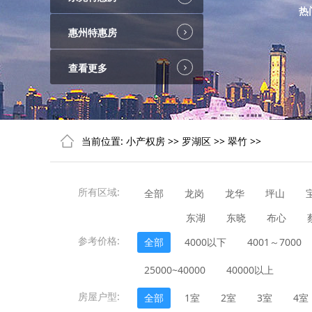
热
惠州特惠房
查看更多
当前位置:
小产权房
>>
罗湖区
>>
翠竹
>>
所有区域:
全部
龙岗
龙华
坪山
东湖
东晓
布心
参考价格:
全部
4000以下
4001～7000
25000~40000
40000以上
房屋户型:
全部
1室
2室
3室
4室