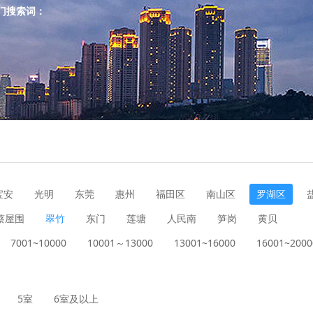
门搜索词：
宝安
光明
东莞
惠州
福田区
南山区
罗湖区
蔡屋围
翠竹
东门
莲塘
人民南
笋岗
黄贝
7001~10000
10001～13000
13001~16000
16001~2000
5室
6室及以上