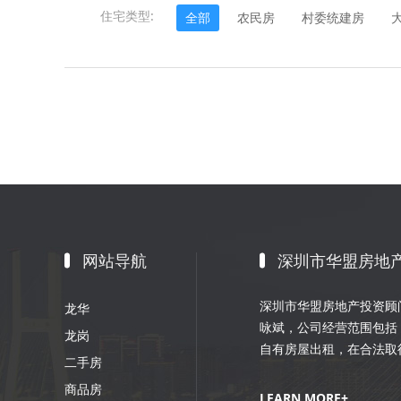
住宅类型:
全部
农民房
村委统建房
网站导航
深圳市华盟房地
深圳市华盟房地产投资顾问
龙华
咏斌，公司经营范围包括
龙岗
自有房屋出租，在合法取
二手房
划；室内外装修、装饰工
商品房
销策划等。
LEARN MORE+