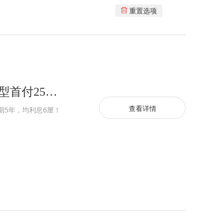
重置选项
沙井星源雅苑村委部分保留精品户型首付25万起
查看详情
期5年，均利息6厘！