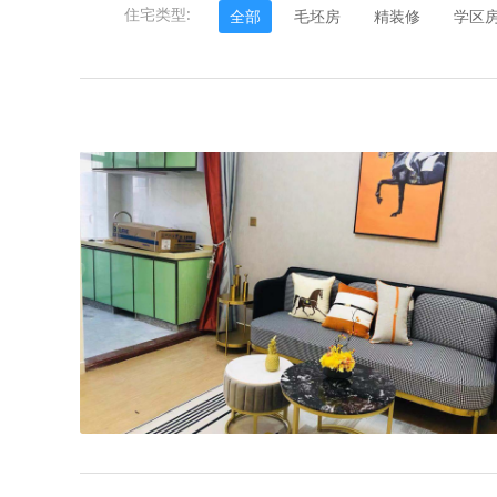
住宅类型:
全部
毛坯房
精装修
学区