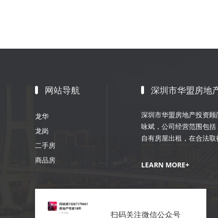
网站导航
深圳市华盟房地
深圳市华盟房地产投资顾问
龙华
咏斌，公司经营范围包括
龙岗
自有房屋出租，在合法取
二手房
划；室内外装修、装饰工
商品房
销策划等。
LEARN MORE+
扫码关注微信公众号