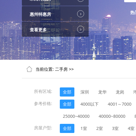
热
惠州特惠房
查看更多
当前位置:
二手房
>>
所有区域:
全部
深圳
龙华
龙岗
参考价格:
全部
4000以下
4001～7000
25000~40000
40000~80000
房屋户型:
全部
1室
2室
3室
4室