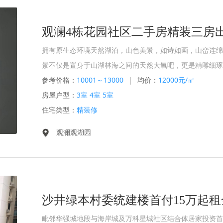
观澜4栋花园社区二手房精装三房
拥有原生态环境天然湖泊，山色美景，如诗如画，山峦连绵
景不仅是置身于山湖林海之间的天然大氧吧，更是精雕细琢
参考价格：
10001～13000
|
均价：
12000元/㎡
房屋户型：
3室 4室 5室
住宅类型：
精装修
观澜观湖园
沙井绿本村委统建楼首付15万起租金
毗邻华强城地段与海岸城及万科星城社区结合体居家投资首