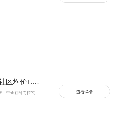
坂田二手房海发大厦二栋空中花园社区均价1.5万/平米
查看详情
，带全‌新时尚精装‌