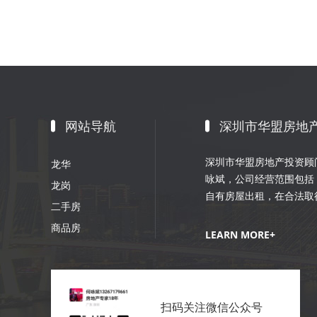
网站导航
深圳市华盟房地
深圳市华盟房地产投资顾问
龙华
咏斌，公司经营范围包括
龙岗
自有房屋出租，在合法取
二手房
划；室内外装修、装饰工
商品房
销策划等。
LEARN MORE+
扫码关注微信公众号