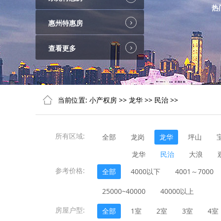
热
惠州特惠房
查看更多
当前位置:
小产权房
>>
龙华
>>
民治
>>
所有区域:
全部
龙岗
龙华
坪山
龙华
民治
大浪
参考价格:
全部
4000以下
4001～7000
25000~40000
40000以上
房屋户型:
全部
1室
2室
3室
4室