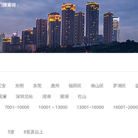
门搜索词：
宝安
光明
东莞
惠州
福田区
南山区
罗湖区
观澜
深圳北站
清湖
观湖
红山
7001~10000
10001～13000
13001~16000
16001~2000
5室
6室及以上