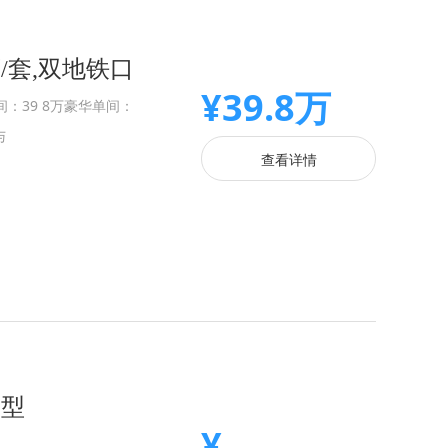
/套,双地铁口
¥39.8万
：39 8万豪华单间：
与
查看详情
户型
¥