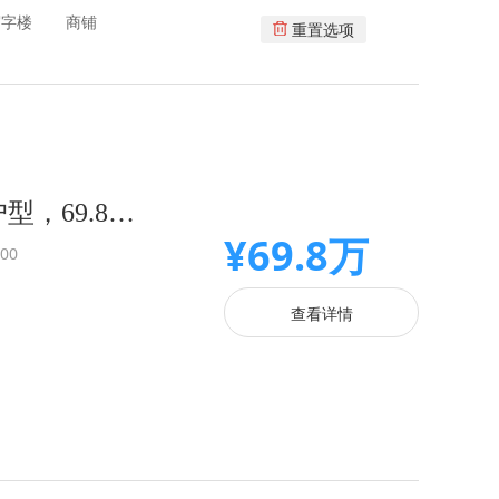
写字楼
商铺
重置选项
深圳民治小产权房|龙塘名苑 原始户型，69.8万/套 红山站300
¥69.8万
00
查看详情