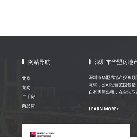
网站导航
深圳市华盟房地
深圳市华盟房地产投资顾问
龙华
咏斌，公司经营范围包括
龙岗
自有房屋出租，在合法取
二手房
划；室内外装修、装饰工
商品房
销策划等。
LEARN MORE+