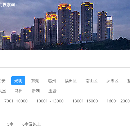
门搜索词：
宝安
光明
东莞
惠州
福田区
南山区
罗湖区
凤凰
马田
新湖
玉塘
7001~10000
10001～13000
13001~16000
16001~2000
5室
6室及以上