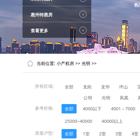
热
惠州特惠房
查看更多
当前位置:
小产权房
>>
光明
>>
所有区域:
全部
龙岗
龙华
坪山
公明
光明
凤凰
参考价格:
全部
4000以下
4001～7000
25000~40000
40000以上
房屋户型:
全部
1室
2室
3室
4室