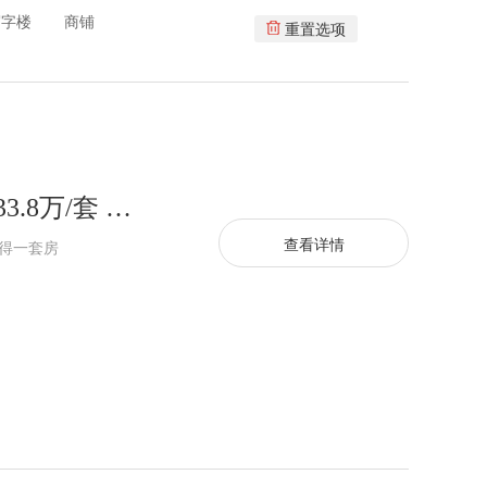
写字楼
商铺
重置选项
光明▪天峯时代 一房15.8万/套 两房33.8万/套 三房39.8万/套
查看详情
白得一套房