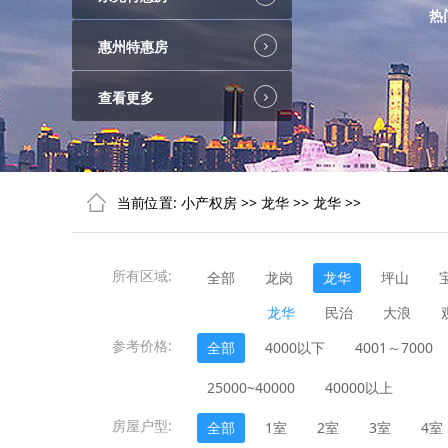
热
惠州特惠房
查看更多
当前位置:
小产权房
>>
龙华
>>
龙华
>>
所有区域:
全部
龙岗
龙华
坪山
龙华
民治
大浪
参考价格:
全部
4000以下
4001～7000
25000~40000
40000以上
房屋户型:
全部
1室
2室
3室
4室