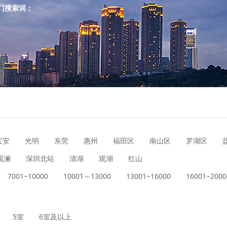
门搜索词：
宝安
光明
东莞
惠州
福田区
南山区
罗湖区
观澜
深圳北站
清湖
观湖
红山
7001~10000
10001～13000
13001~16000
16001~2000
5室
6室及以上