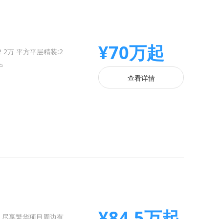
¥70万起
2万 平方平层精装:2
户
查看详情
¥84.5万起
，尽享繁华项目周边有