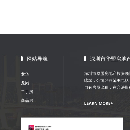
网站导航
深圳市华盟房地
深圳市华盟房地产投资顾问
龙华
咏斌，公司经营范围包括
龙岗
自有房屋出租，在合法取
二手房
划；室内外装修、装饰工
商品房
销策划等。
LEARN MORE+