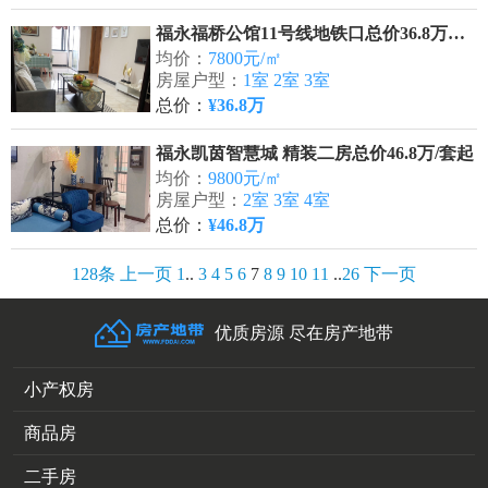
福永福桥公馆11号线地铁口总价36.8万‌起‌返租1500
均价：
7800元/㎡
房屋户型：
1室 2室 3室
总价：
¥36.8万‌
福永凯茵智慧城 精装二房总价46.8万/套起
均价：
9800元/㎡
房屋户型：
2室 3室 4室
总价：
¥46.8万
128条
上一页
1
..
3
4
5
6
7
8
9
10
11
..
26
下一页
优质房源 尽在房产地带
小产权房
商品房
二手房