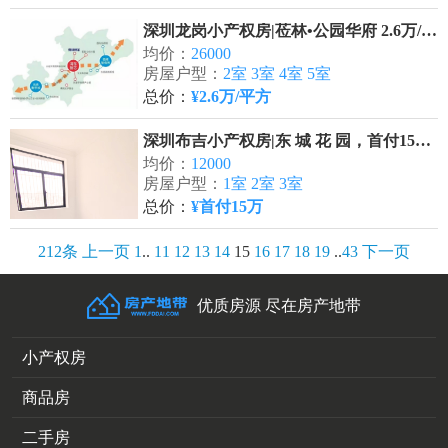
深圳龙岗小产权房|莅林•公园华府 2.6万/平方
均价：
26000
房屋户型：
2室 3室 4室 5室
总价：
¥2.6万/平方
深圳布吉小产权房|东 城 花 园，首付15万/套 地铁口200米
均价：
12000
房屋户型：
1室 2室 3室
总价：
¥首付15万
212条
上一页
1
..
11
12
13
14
15
16
17
18
19
..
43
下一页
优质房源 尽在房产地带
小产权房
商品房
二手房