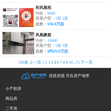
和风雅苑
均价：
9000
房屋户型：
1室 2室
总价：
¥36.8万起
凤凰豪庭
均价：
10000
房屋户型：
1室 3室
总价：
¥约29.8万起
356条
上一页
1
2
3
4
5
6
7
8
9
10
..
72
下一页
优质房源 尽在房产地带
小产权房
商品房
二手房