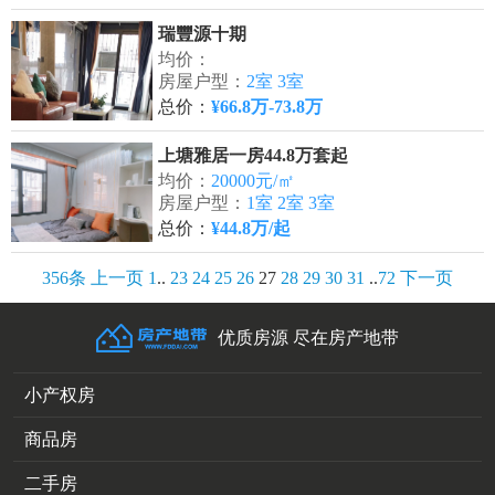
瑞豐源十期
均价：
房屋户型：
2室 3室
总价：
¥66.8万-73.8万
上塘雅居一房44.8万套起
均价：
20000元/㎡
房屋户型：
1室 2室 3室
总价：
¥44.8万/起
356条
上一页
1
..
23
24
25
26
27
28
29
30
31
..
72
下一页
优质房源 尽在房产地带
小产权房
商品房
二手房