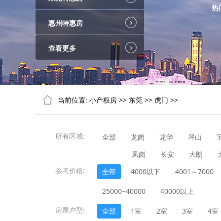
热
惠州特惠房
查看更多
当前位置:
小产权房
>>
东莞
>>
虎门
>>
所有区域:
全部
龙岗
龙华
坪山
凤岗
长安
大朗
参考价格:
全部
4000以下
4001～7000
25000~40000
40000以上
房屋户型:
全部
1室
2室
3室
4室