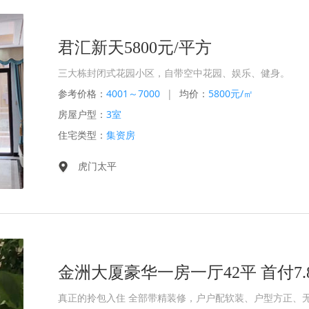
君汇新天5800元/平方
三大栋封闭式花园小区，自带空中花园、娱乐、健身。
参考价格：
4001～7000
|
均价：
5800元/㎡
房屋户型：
3室
住宅类型：
集资房
虎门太平
金洲大厦豪华一房一厅42平 首付7.
真正的拎包入住 全部带精装修，户户配软装、户型方正、