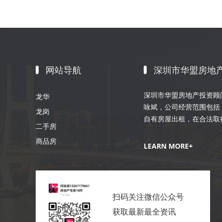
网站导航
深圳市华盟房地
深圳市华盟房地产投资顾问
龙华
咏斌，公司经营范围包括
龙岗
自有房屋出租，在合法取
二手房
划；室内外装修、装饰工
商品房
销策划等。
LEARN MORE+
扫码关注微信公众号
获取最新最全资讯