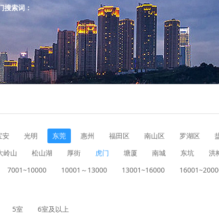
门搜索词：
宝安
光明
东莞
惠州
福田区
南山区
罗湖区
大岭山
松山湖
厚街
虎门
塘厦
南城
东坑
洪
7001~10000
10001～13000
13001~16000
16001~2000
5室
6室及以上