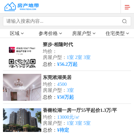
区域
参考价格
房屋户型
住宅类型
寮步·相隆时代
均价：
房屋户型：
1室 2室 3室
总价：
¥56.2万起
东莞淞湖美居
均价：
4500
房屋户型：
3室
总价：
¥50万起
香榭松湖一房一厅55平起价1.3万/平
均价：
13000元/㎡
房屋户型：
1室 3室 5室
总价：
¥待定