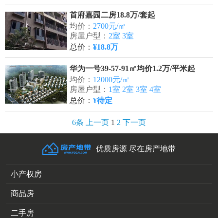
首府嘉园二房18.8万/套起
均价：
2700元/㎡
房屋户型：
2室 3室
总价：
¥18.8万
华为一号39-57-91㎡均价1.2万/平米起
均价：
12000元/㎡
房屋户型：
1室 2室 3室 4室
总价：
¥待定
6条
上一页
1
2
下一页
优质房源 尽在房产地带
小产权房
商品房
二手房