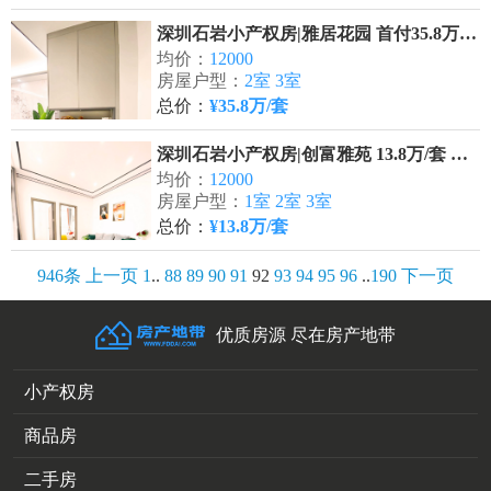
深圳石岩小产权房|雅居花园 首付35.8万/套应人石站600米
均价：
12000
房屋户型：
2室 3室
总价：
¥35.8万/套
深圳石岩小产权房|创富雅苑 13.8万/套 应人石地铁600米
均价：
12000
房屋户型：
1室 2室 3室
总价：
¥13.8万/套
946条
上一页
1
..
88
89
90
91
92
93
94
95
96
..
190
下一页
优质房源 尽在房产地带
小产权房
商品房
二手房