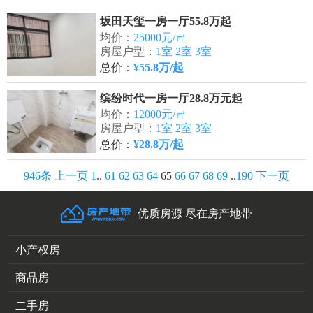
坂田天玺一房一厅55.8万起
均价：
25000元/㎡
房屋户型：
1室 2室 3室
总价：
¥55.8万/起
缤纷时代一房一厅28.8万元起
均价：
12000元/㎡
房屋户型：
1室 2室 3室
总价：
¥28.8万/起
946条
上一页
1
..
61
62
63
64
65
66
67
68
69
..
190
下一页
优质房源 尽在房产地带
小产权房
商品房
二手房