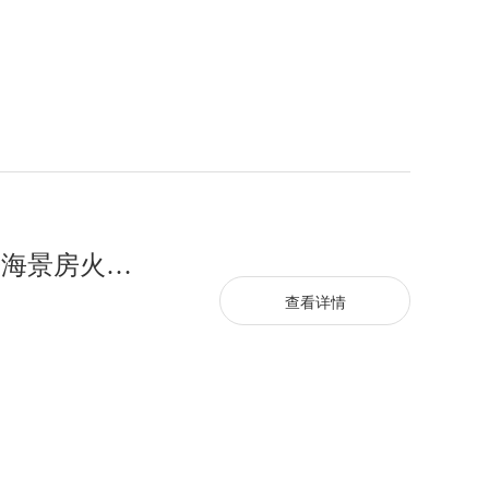
深圳西乡小产权房|滨海花园，西乡海景房火爆发售
查看详情