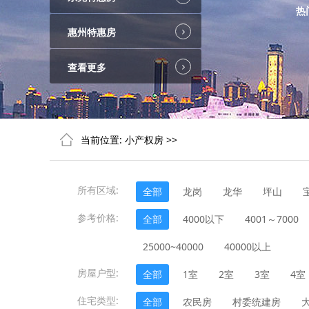
热
惠州特惠房
查看更多
当前位置:
小产权房
>>
所有区域:
全部
龙岗
龙华
坪山
参考价格:
全部
4000以下
4001～7000
25000~40000
40000以上
房屋户型:
全部
1室
2室
3室
4室
住宅类型:
全部
农民房
村委统建房