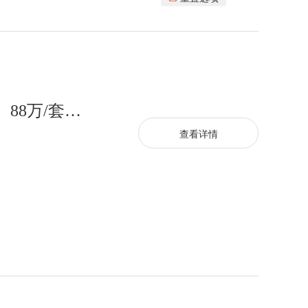
深圳布吉小产权房|中海信·众创城， 88万/套，全城转介
查看详情