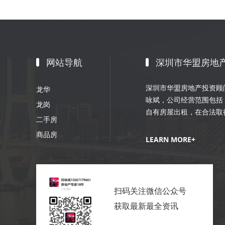
网站导航
深圳市华盟房地
深圳市华盟房地产投资顾问
龙华
咏斌，公司经营范围包括
龙岗
自有房屋出租，在合法取
二手房
划；室内外装修、装饰工
商品房
销策划等。
LEARN MORE+
扫码关注微信公众号
获取最新最全资讯