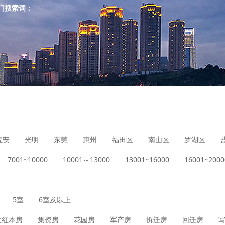
门搜索词：
宝安
光明
东莞
惠州
福田区
南山区
罗湖区
7001~10000
10001～13000
13001~16000
16001~2000
5室
6室及以上
大红本房
集资房
花园房
军产房
拆迁房
回迁房