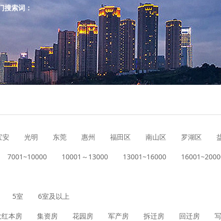
门搜索词：
宝安
光明
东莞
惠州
福田区
南山区
罗湖区
7001~10000
10001～13000
13001~16000
16001~2000
5室
6室及以上
大红本房
集资房
花园房
军产房
拆迁房
回迁房