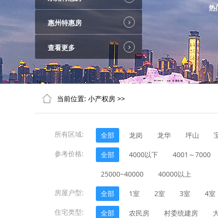
热
惠州特惠房
查看更多
当前位置:
小产权房
>>
所有区域:
全部
龙岗
龙华
坪山
参考价格:
全部
4000以下
4001～7000
25000~40000
40000以上
房屋户型:
全部
1室
2室
3室
4室
住宅类型:
全部
农民房
村委统建房