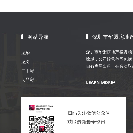
网站导航
深圳市华盟房地
深圳市华盟房地产投资顾问
龙华
咏斌，公司经营范围包括
龙岗
自有房屋出租，在合法取
二手房
划；室内外装修、装饰工
商品房
销策划等。
LEARN MORE+
扫码关注微信公众号
获取最新最全资讯