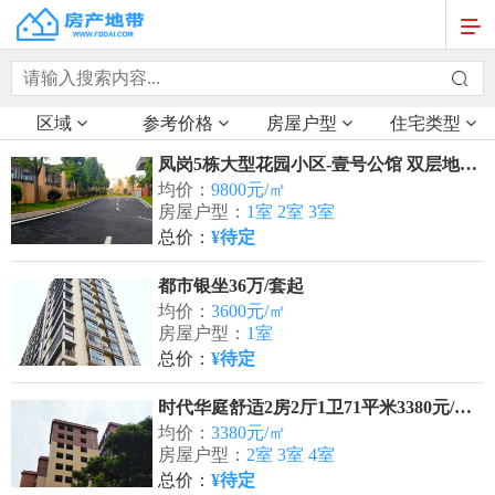
区域
参考价格
房屋户型
住宅类型
凤岗5栋大型花园小区-壹号公馆 双层地下停车场
均价：
9800元/㎡
房屋户型：
1室 2室 3室
总价：
¥待定
都市银坐36万/套起
均价：
3600元/㎡
房屋户型：
1室
总价：
¥待定
时代华庭舒适2房2厅1卫71平米3380元/m²起
均价：
3380元/㎡
房屋户型：
2室 3室 4室
总价：
¥待定