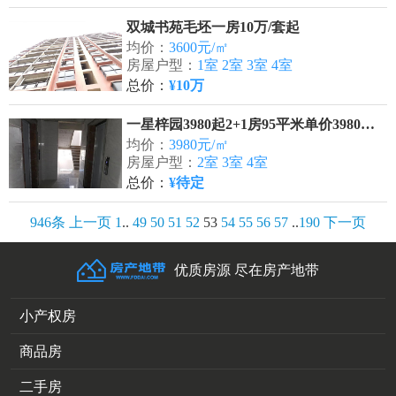
双城书苑毛坯一房10万/套起
均价：
3600元/㎡
房屋户型：
1室 2室 3室 4室
总价：
¥10万
一星梓园3980起2+1房95平米单价3980元起
均价：
3980元/㎡
房屋户型：
2室 3室 4室
总价：
¥待定
946条
上一页
1
..
49
50
51
52
53
54
55
56
57
..
190
下一页
优质房源 尽在房产地带
小产权房
商品房
二手房