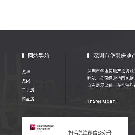
网站导航
深圳市华盟房地
深圳市华盟房地产投资顾问
龙华
咏斌，公司经营范围包括
龙岗
自有房屋出租，在合法取
二手房
划；室内外装修、装饰工
商品房
销策划等。
LEARN MORE+
扫码关注微信公众号