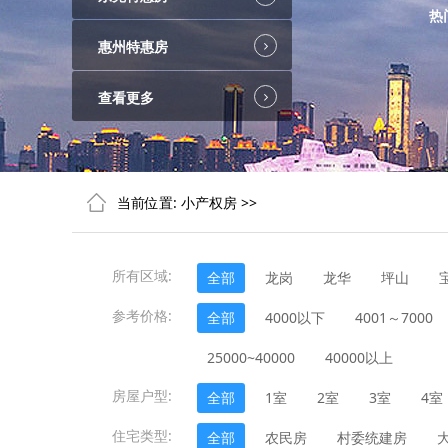
热
惠州特惠房
查看更多
当前位置:
小产权房
>>
所有区域:
全部
龙岗
龙华
坪山
参考价格:
全部
4000以下
4001～7000
25000~40000
40000以上
房屋户型:
全部
1室
2室
3室
4室
住宅类型:
全部
农民房
村委统建房