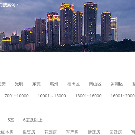
门搜索词：
宝安
光明
东莞
惠州
福田区
南山区
罗湖区
7001~10000
10001～13000
13001~16000
16001~2000
5室
6室及以上
大红本房
集资房
花园房
军产房
拆迁房
回迁房