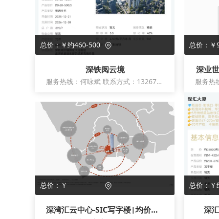
总价：￥约460-500
总价：￥9
万
深铁阅云境
深业世
服务热线：何咏斌 联系方式：13267179661
总价：￥
总价：￥约
万
深湾汇云中心-SIC写字楼|均价约57100元
深汇