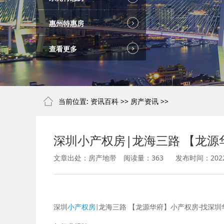
惠州特惠房
查看更多
当前位置:
资讯百科
>>
房产资讯
>>
深圳小产权房|龙海三路 【龙源
文章出处：房产地带
阅读量：
363
发布时间：2022-0
深圳
小产权房
龙海三路 【龙源华府】小产权房
找深圳
|
-