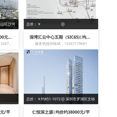
山区沙河
总价：￥
站与新塘
深业世纪山谷|均价约109800元/平
深湾汇云中心五期（SIC65)|均价150000元/平
服务热线：何咏斌 联系方式：13267179661
服务热线何咏斌：13267179661
南角
总价：￥约851-1072
深圳市罗湖区文锦
万
中路与深南东路交汇
元/平
仁恒深之源|均价约38000元/平