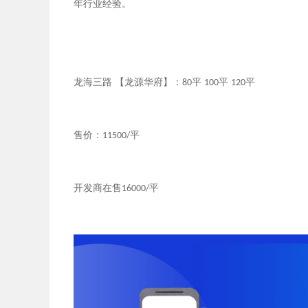
年行业经验。
龙海三路
【龙源华府】：
平
平
平
80
100
120
售价：
平
11500/
开发商在售
平
16000/