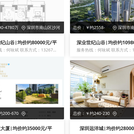
0-4780万
深圳市南山区沙河
总价：￥约2558-
深圳市南
街道沙河东路与新塘
4238万
街道沙河东
纪山谷|均价约80000元/平
服务热线：何咏斌 联系方式：13267179661
街交叉口东南角
街交叉口东
200-670
总价：￥约240-230
万
大厦|均价约35000元/平
深圳远洋城|均价约28000