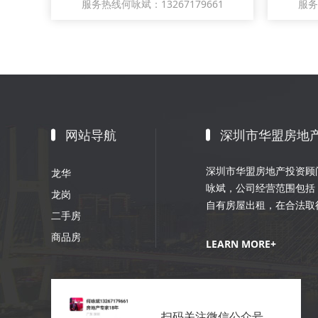
服务热线何咏斌：13267179661
服务
网站导航
深圳市华盟房地
深圳市华盟房地产投资顾问
龙华
咏斌，公司经营范围包括
龙岗
自有房屋出租，在合法取
二手房
划；室内外装修、装饰工
商品房
销策划等。
LEARN MORE+
扫码关注微信公众号