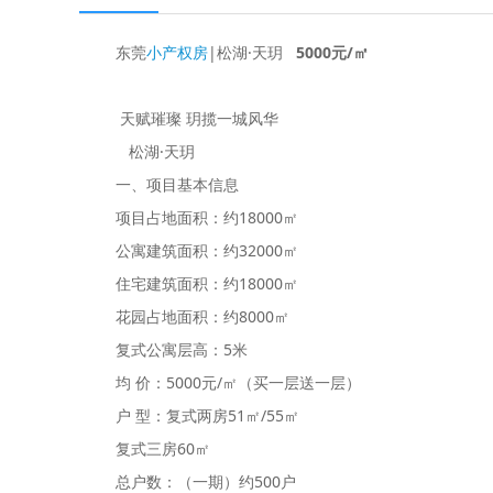
东莞
小产权房
|松湖·天玥
5000元/㎡
天赋璀璨 玥揽一城风华
松湖·天玥
一、项目基本信息
项目占地面积：约18000㎡
公寓建筑面积：约32000㎡
住宅建筑面积：约18000㎡
花园占地面积：约8000㎡
复式公寓层高：5米
均 价：5000元/㎡（买一层送一层）
户 型：复式两房51㎡/55㎡
复式三房60㎡
总户数：（一期）约500户