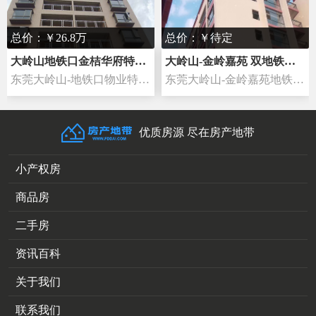
总价：￥26.8万
总价：￥待定
东莞大岭山
大岭山体育公园
大岭山地铁口金桔华府特价三房26.8万一套起
大岭山-金岭嘉苑 双地铁口4栋社区楼盘分期3到5年
东莞大岭山-地铁口物业特价2880一平松山湖【金桔华府】户型：三房两厅89-98平特价：26 8万一套周边配套：海航广场、东华医院、东华文泽学校
东莞大岭山-金岭嘉苑地铁口4栋3850一平方双地铁口的楼盘4栋3850元 平方起松湖湖最近的楼盘《金岭嘉苑》4栋盛大开盘，4栋社区纯新盘，旁边即
优质房源 尽在房产地带
小产权房
商品房
二手房
资讯百科
关于我们
联系我们