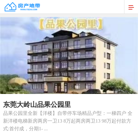
1
/
9
东莞大岭山品果公园里
品果公园里全新【洋楼】自带停车场精品户型：️一梯四户 全
新洋楼️电梯新房两房一卫13 8万起两房两卫13 98万起付款方
式:首付️成，分期1- ...