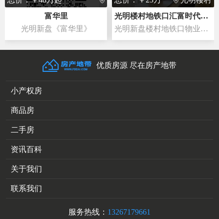
富华里
光明楼村地铁口汇富时代总价23万/套起分期三至五年
光明新盘《富华里》
光明新盘楼村地铁口物业汇富时代正式开盘特价优惠真情大回馈豪装新品—全城盛启豪装品质光明唯一贵族单间23万 套起一房一厅32万 套起臻品两
优质房源 尽在房产地带
小产权房
商品房
二手房
资讯百科
关于我们
联系我们
服务热线：
13267179661