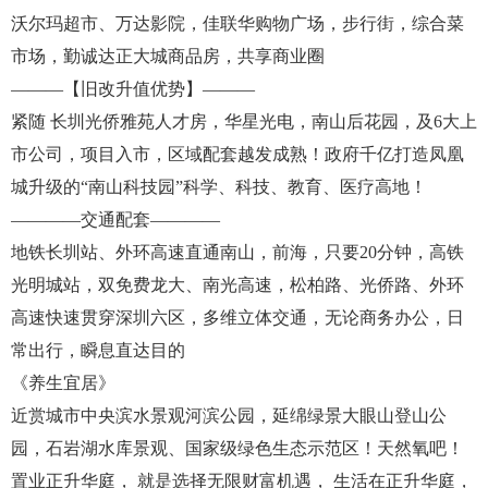
沃尔玛超市、万达影院，佳联华购物广场，步行街，综合菜
市场，勤诚达正大城商品房，共享商业圈
———【旧改升值优势】———
紧随 长圳光侨雅苑人才房，华星光电，南山后花园，及6大上
市公司，项目入市，区域配套越发成熟！政府千亿打造凤凰
城升级的“南山科技园”科学、科技、教育、医疗高地！
————交通配套————
地铁长圳站、外环高速直通南山，前海，只要20分钟，高铁
光明城站，双免费龙大、南光高速，松柏路、光侨路、外环
高速快速贯穿深圳六区，多维立体交通，无论商务办公，日
常出行，瞬息直达目的
《养生宜居》
近赏城市中央滨水景观河滨公园，延绵绿景大眼山登山公
园，石岩湖水库景观、国家级绿色生态示范区！天然氧吧！
置业正升华庭， 就是选择无限财富机遇， 生活在正升华庭，