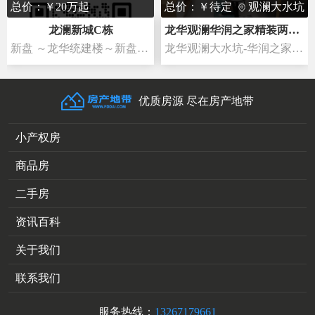
总价：￥20万起
总价：￥待定
观澜大水坑
深圳市龙华区观澜钱塘村
龙澜新城C栋
龙华观​澜华润之家精​装两房首付10万​起送精装家‎私
新盘 ～龙华统建楼～新盘【龙澜新城C栋】首付五成 分期3-5年利息仅2 8厘-6厘龙华开单王 上客必卖2023年度～最佳（四栋大型统建楼）首付2
龙华观​澜大水‎坑-华‎润​之​家‎精​装两房首付10万​起独栋​电梯‎房‎、带精​装​交​房‎开‎发‎商&lr
优质房源 尽在房产地带
小产权房
商品房
二手房
资讯百科
关于我们
联系我们
服务热线：
13267179661