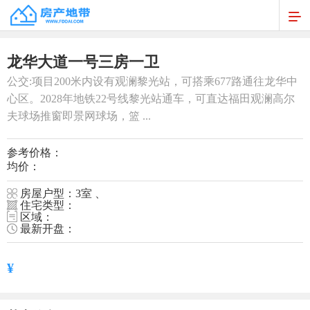
1
/
1
龙华大道一号三房一卫
公交:项目200米内设有观澜黎光站，可搭乘677路通往龙华中
心区。2028年地铁22号线黎光站通车，可直达福田观澜高尔
夫球场推窗即景网球场，篮 ...
参考价格：
均价：
房屋户型：3室 、
住宅类型：
区域：
最新开盘：
¥