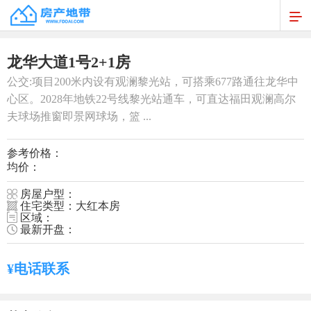
1
/
1
龙华大道1号2+1房
公交:项目200米内设有观澜黎光站，可搭乘677路通往龙华中
心区。2028年地铁22号线黎光站通车，可直达福田观澜高尔
夫球场推窗即景网球场，篮 ...
参考价格：
均价：
房屋户型：
住宅类型：大红本房
区域：
最新开盘：
¥电话联系