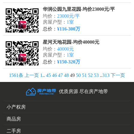
华润公园九里花园-均价23000元/平
均价：
23000元/平
房屋户型：
1室
总价：
¥116-300万
星河天地花园-均价40000元
均价：
40000元
房屋户型：
1室
总价：
¥150-320万
1561条
上一页
1
..
45
46
47
48
49
50
51
52
53
..
313
下一页
优质房源 尽在房产地带
小产权房
商品房
二手房