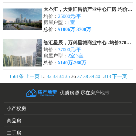
大亼汇，大集汇昌信产业中心厂房-均价25000元/平
均价：
25000元/平
房屋户型：
1室
总价：
¥1006万-3700万
智汇星辰，万科星城商业中心 -均价37000元/平
均价：
37000元/平
房屋户型：
2室 3室
总价：
¥140万-260万
1561条
上一页
1
..
32
33
34
35
36
37
38
39
40
..
313
下一页
优质房源 尽在房产地带
小产权房
商品房
二手房