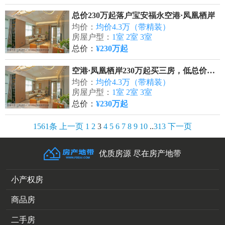
总价230万起落户宝安福永空港·凤凰栖岸
均价：
均价4.3万（带精装）
房屋户型：
1室 2室 3室
总价：
¥230万起
空港·凤凰栖岸230万起买三房，低总价，豪华配置
均价：
均价4.3万（带精装）
房屋户型：
1室 2室 3室
总价：
¥230万起
1561条
上一页
1
2
3
4
5
6
7
8
9
10
..
313
下一页
优质房源 尽在房产地带
小产权房
商品房
二手房