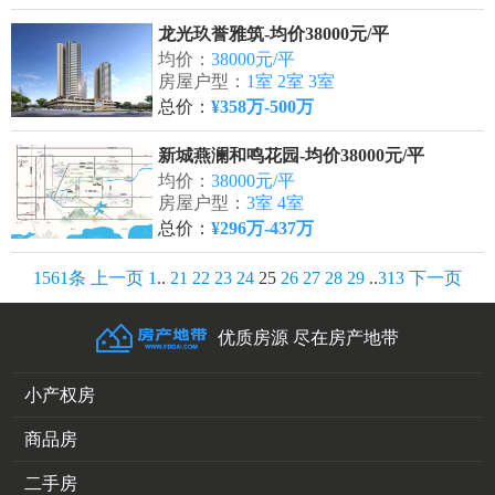
龙光玖誉雅筑-均价38000元/平
均价：
38000元/平
房屋户型：
1室 2室 3室
总价：
¥358万-500万
新城燕澜和鸣花园-均价38000元/平
均价：
38000元/平
房屋户型：
3室 4室
总价：
¥296万-437万
1561条
上一页
1
..
21
22
23
24
25
26
27
28
29
..
313
下一页
优质房源 尽在房产地带
小产权房
商品房
二手房