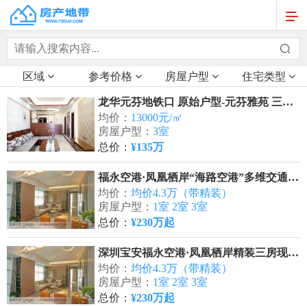
区域
参考价格
房屋户型
住宅类型
龙华元芬地铁口 原始户型-元芬雅苑 三房二厅135万/套起
均价：
13000元/㎡
房屋户型：
3室
总价：
¥135万
福永空港·凤凰栖岸“海路空港”多维交通速连大湾区
均价：
均价4.3万（带精装）
房屋户型：
1室 2室 3室
总价：
¥230万起
深圳宝安福永空港·凤凰栖岸精装三房现楼交付
均价：
均价4.3万（带精装）
房屋户型：
1室 2室 3室
总价：
¥230万起