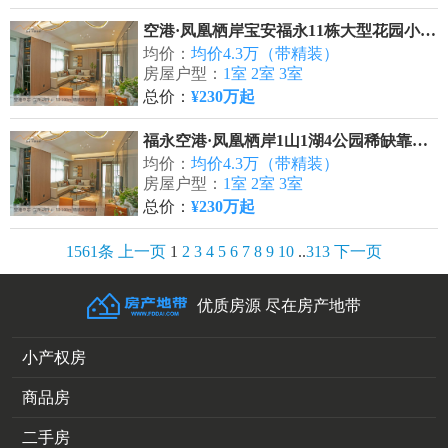
空港·凤凰栖岸宝安福永11栋大型花园小区精装修
均价：
均价4.3万（带精装）
房屋户型：
1室 2室 3室
总价：
¥230万起
福永空港·凤凰栖岸1山1湖4公园稀缺靠山面湖景观
均价：
均价4.3万（带精装）
房屋户型：
1室 2室 3室
总价：
¥230万起
1561条
上一页
1
2
3
4
5
6
7
8
9
10
..
313
下一页
优质房源 尽在房产地带
小产权房
商品房
二手房