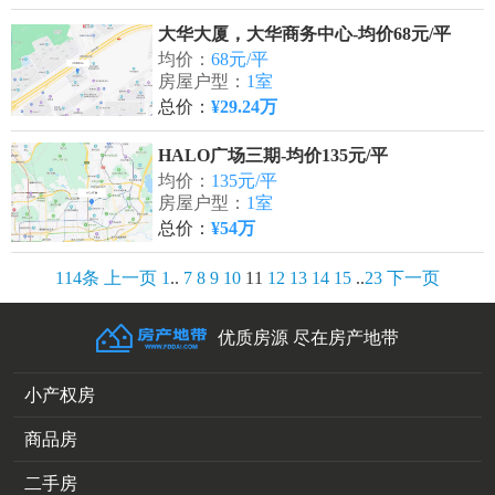
大华大厦，大华商务中心-均价68元/平
均价：
68元/平
房屋户型：
1室
总价：
¥29.24万
HALO广场三期-均价135元/平
均价：
135元/平
房屋户型：
1室
总价：
¥54万
114条
上一页
1
..
7
8
9
10
11
12
13
14
15
..
23
下一页
优质房源 尽在房产地带
小产权房
商品房
二手房