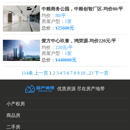
中粮商务公园，中粮创智厂区-均价80/平
均价：
80/平
房屋户型：
1室
总价：
¥25600元
壹方中心玖誉，鸿荣源-均价220元/平
均价：
220元/平
房屋户型：
1室
总价：
¥440000元
114条
上一页
1
2
3
4
5
6
7
8
9
10
..
23
下一页
优质房源 尽在房产地带
小产权房
商品房
二手房