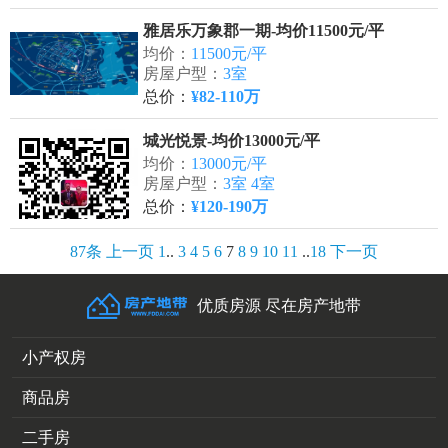
雅居乐万象郡一期-均价11500元/平
均价：
11500元/平
房屋户型：
3室
总价：
¥82-110万
城光悦景-均价13000元/平
均价：
13000元/平
房屋户型：
3室 4室
总价：
¥120-190万
87条
上一页
1
..
3
4
5
6
7
8
9
10
11
..
18
下一页
优质房源 尽在房产地带
小产权房
商品房
二手房