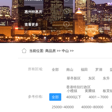
热
惠州特惠房
查看更多
当前位置:
商品房
>>
中山
>>
所有区域:
全部
南山
福田
罗湖
翠亭新区
东区
东升
香港特别行政区
小榄镇
黄圃镇
板芙
参考价格:
全部
4000以下
4001～7000
25000~40000
40000~80000