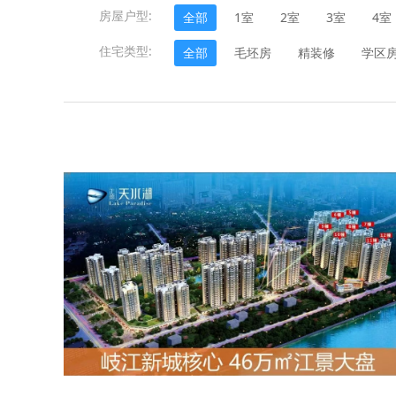
房屋户型:
全部
1室
2室
3室
4室
住宅类型:
全部
毛坯房
精装修
学区