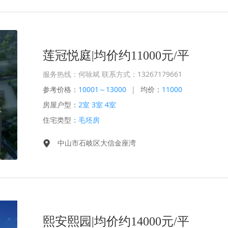
莲冠悦庭|均价约11000元/平
服务热线：何咏斌 联系方式：13267179661
参考价格：
10001～13000
|
均价：
11000
房屋户型：
2室 3室 4室
住宅类型：
毛坯房
中山市石岐区大信金座湾
熙安熙园|均价约14000元/平