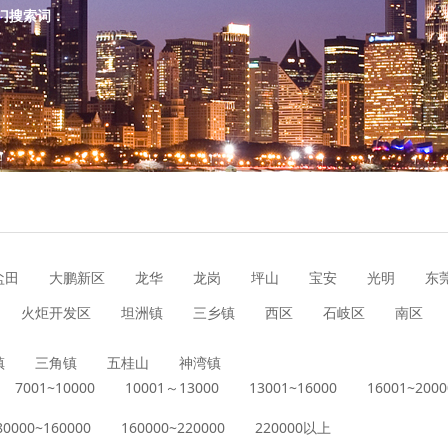
门搜索词：
盐田
大鹏新区
龙华
龙岗
坪山
宝安
光明
东
火炬开发区
坦洲镇
三乡镇
西区
石岐区
南区
镇
三角镇
五桂山
神湾镇
7001~10000
10001～13000
13001~16000
16001~2000
80000~160000
160000~220000
220000以上