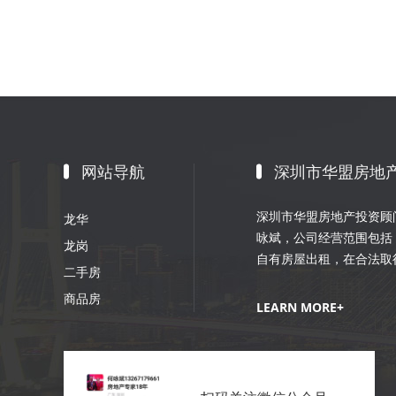
网站导航
深圳市华盟房地
深圳市华盟房地产投资顾问
龙华
咏斌，公司经营范围包括
龙岗
自有房屋出租，在合法取
二手房
划；室内外装修、装饰工
商品房
销策划等。
LEARN MORE+