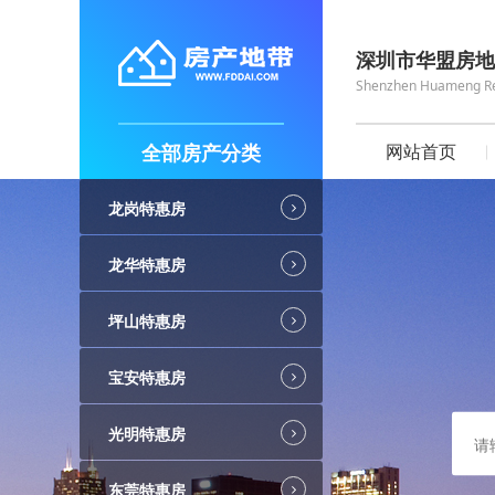
深圳市华盟房地
Shenzhen Huameng Real
全部房产分类
网站首页
龙岗特惠房
龙华特惠房
坪山特惠房
宝安特惠房
光明特惠房
东莞特惠房