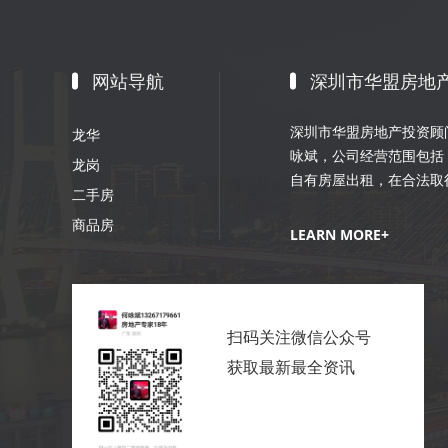
网站导航
深圳市华盟房地
深圳市华盟房地产投资顾问
龙华
咏斌，公司经营范围包括
龙岗
自有房屋出租，在合法取
二手房
划；室内外装修、装饰工
商品房
销策划等。
LEARN MORE+
扫码关注微信公众号
获取最新最全资讯