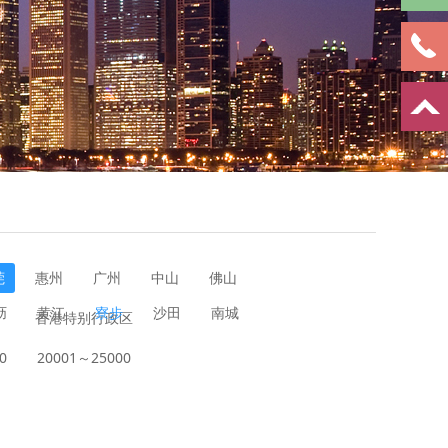
莞
惠州
广州
中山
佛山
沥
黄江
寮步
沙田
南城
香港特别行政区
0
20001～25000