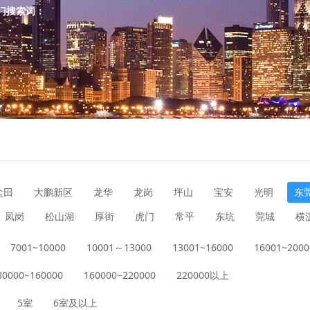
门搜索词：
盐田
大鹏新区
龙华
龙岗
坪山
宝安
光明
东
凤岗
松山湖
厚街
虎门
常平
东坑
莞城
横
7001~10000
10001～13000
13001~16000
16001~2000
洪梅
麻涌
80000~160000
160000~220000
220000以上
5室
6室及以上