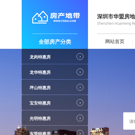
深圳市华盟房地
Shenzhen Huameng Real
全部房产分类
网站首页
龙岗特惠房
龙华特惠房
坪山特惠房
宝安特惠房
光明特惠房
东莞特惠房