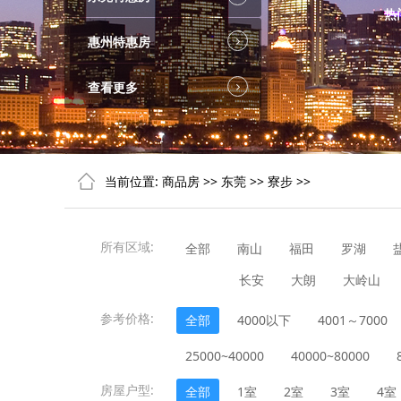
热
惠州特惠房
查看更多
当前位置:
商品房
>>
东莞
>>
寮步
>>
所有区域:
全部
南山
福田
罗湖
长安
大朗
大岭山
参考价格:
全部
4000以下
4001～7000
塘厦
谢岗
樟木头
25000~40000
40000~80000
房屋户型:
全部
1室
2室
3室
4室