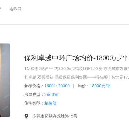
房
地铁口
保利卓越中环广场均价-18000元/平
1站松湖2站西平 约30-50m2精装LOFT2-3房 东莞城市
利卓越 双强联袂 品质保证保利集团——福布斯排名世界17
参考价格：
16001~20000
|
均价：
18000元/平
房屋户型：
2室 3室
住宅类型：
精装修
东莞市药勒存龙胜路15号