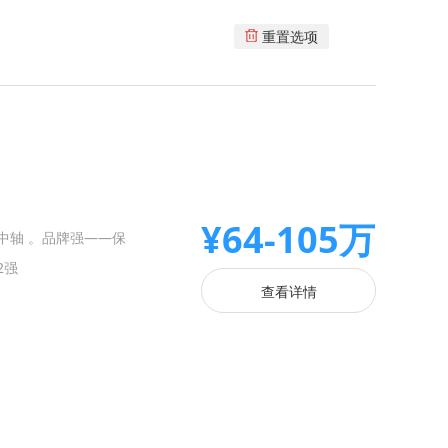
重置选项
¥64-105万
发展中轴 。品牌强——保
2强
查看详情